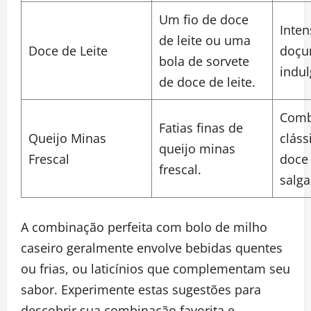
Um fio de doce
Inten
de leite ou uma
Doce de Leite
doçur
bola de sorvete
indul
de doce de leite.
Comb
Fatias finas de
Queijo Minas
cláss
queijo minas
Frescal
doce
frescal.
salga
A combinação perfeita com bolo de milho
caseiro geralmente envolve bebidas quentes
ou frias, ou laticínios que complementam seu
sabor. Experimente estas sugestões para
descobrir sua combinação favorita e