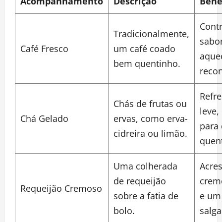
Acompanhamento
Descrição
Bene
Contr
Tradicionalmente,
sabo
Café Fresco
um café coado
aque
bem quentinho.
recon
Refre
Chás de frutas ou
leve,
Chá Gelado
ervas, como erva-
para 
cidreira ou limão.
quen
Uma colherada
Acre
de requeijão
crem
Requeijão Cremoso
sobre a fatia de
e um
bolo.
salga