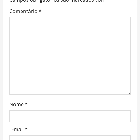
g
Comentário
*
a
t
i
o
n
Nome
*
E-mail
*