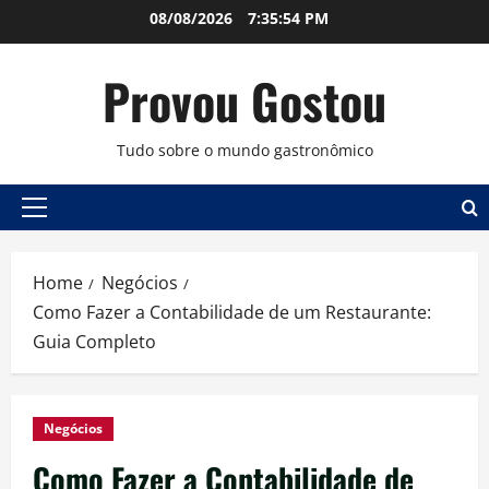
Skip
08/08/2026
7:35:55 PM
to
content
Provou Gostou
Tudo sobre o mundo gastronômico
Primary
Menu
Home
Negócios
Como Fazer a Contabilidade de um Restaurante:
Guia Completo
Negócios
Como Fazer a Contabilidade de