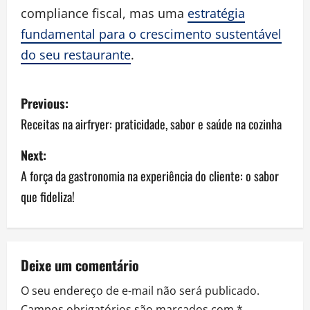
compliance fiscal, mas uma
estratégia
fundamental para o crescimento sustentável
do seu restaurante
.
P
Previous:
o
Receitas na airfryer: praticidade, sabor e saúde na cozinha
s
Next:
A força da gastronomia na experiência do cliente: o sabor
t
que fideliza!
n
a
v
Deixe um comentário
O seu endereço de e-mail não será publicado.
i
Campos obrigatórios são marcados com
*