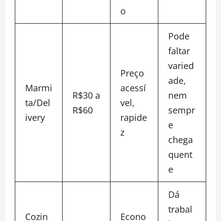
o
Pode
faltar
varied
Preço
ade,
Marmi
acessí
R$30 a
nem
ta/Del
vel,
R$60
sempr
ivery
rapide
e
z
chega
quent
e
Dá
trabal
Cozin
Econo