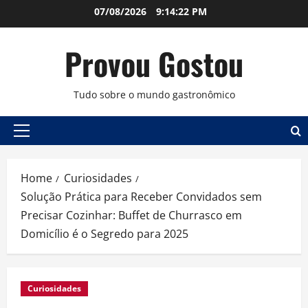
Skip
07/08/2026
9:14:23 PM
to
content
Provou Gostou
Tudo sobre o mundo gastronômico
Primary
Menu
Home
Curiosidades
Solução Prática para Receber Convidados sem
Precisar Cozinhar: Buffet de Churrasco em
Domicílio é o Segredo para 2025
Curiosidades