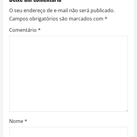
i
O seu endereço de e-mail não será publicado.
g
Campos obrigatórios são marcados com
*
a
Comentário
*
t
i
o
n
Nome
*