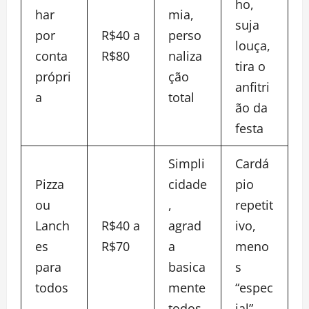
ho,
har
mia,
suja
por
R$40 a
perso
louça,
conta
R$80
naliza
tira o
própri
ção
anfitri
a
total
ão da
festa
Simpli
Cardá
Pizza
cidade
pio
ou
,
repetit
Lanch
R$40 a
agrad
ivo,
es
R$70
a
meno
para
basica
s
todos
mente
“espec
todos
ial”