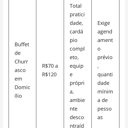
Total
pratici
dade,
Exige
cardá
agend
pio
ament
Buffet
compl
o
de
eto,
prévio
Churr
R$70 a
equip
,
asco
R$120
e
quanti
em
própri
dade
Domic
a,
mínim
ílio
ambie
a de
nte
pesso
desco
as
ntraíd