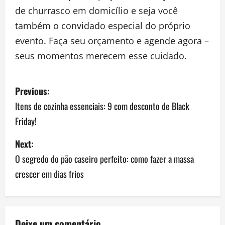
de churrasco em domicílio e seja você
também o convidado especial do próprio
evento. Faça seu orçamento e agende agora –
seus momentos merecem esse cuidado.
P
Previous:
o
Itens de cozinha essenciais: 9 com desconto de Black
Friday!
s
Next:
t
O segredo do pão caseiro perfeito: como fazer a massa
n
crescer em dias frios
a
v
Deixe um comentário