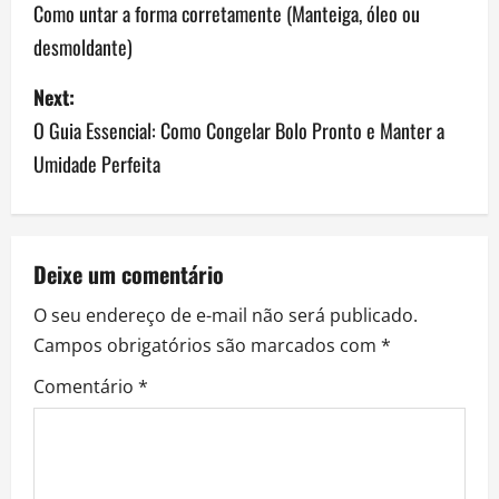
o
Como untar a forma corretamente (Manteiga, óleo ou
desmoldante)
s
Next:
t
O Guia Essencial: Como Congelar Bolo Pronto e Manter a
n
Umidade Perfeita
a
v
Deixe um comentário
i
O seu endereço de e-mail não será publicado.
g
Campos obrigatórios são marcados com
*
a
Comentário
*
t
i