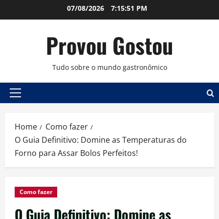
Skip
07/08/2026
7:15:52 PM
to
content
Provou Gostou
Tudo sobre o mundo gastronômico
Primary
Menu
Home
Como fazer
O Guia Definitivo: Domine as Temperaturas do
Forno para Assar Bolos Perfeitos!
Como fazer
O Guia Definitivo: Domine as