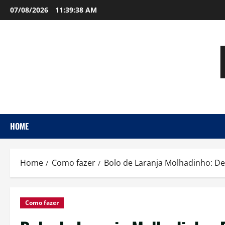
Skip
07/08/2026
11:39:39 AM
to
content
HOME
Home
Como fazer
Bolo de Laranja Molhadinho: Des
Como fazer