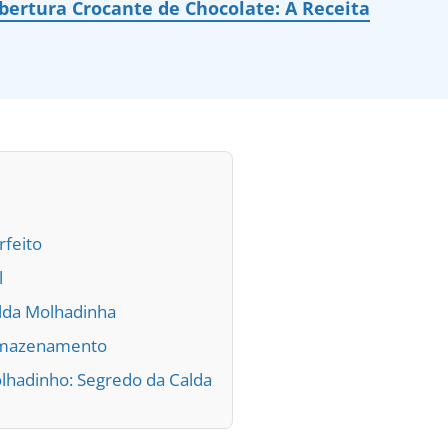
ertura Crocante de Chocolate: A Receita
rfeito
l
lda Molhadinha
Armazenamento
lhadinho: Segredo da Calda