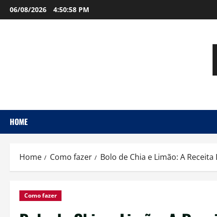
Skip
06/08/2026
4:50:59 PM
to
content
HOME
Home
Como fazer
Bolo de Chia e Limão: A Receita 
Como fazer