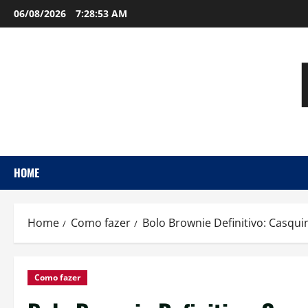
Skip
06/08/2026
7:28:54 AM
to
content
HOME
Home
Como fazer
Bolo Brownie Definitivo: Casqu
Como fazer