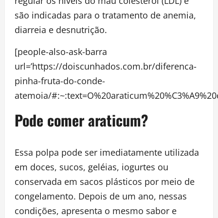
regular os níveis do mau colesterol (LDL) e
são indicadas para o tratamento de anemia,
diarreia e desnutrição.
[people-also-ask-barra
url=’https://doiscunhados.com.br/diferenca-
pinha-fruta-do-conde-
atemoia/#:~:text=O%20araticum%20%C3%A9%20
Pode comer araticum?
Essa polpa pode ser imediatamente utilizada
em doces, sucos, geléias, iogurtes ou
conservada em sacos plásticos por meio de
congelamento. Depois de um ano, nessas
condições, apresenta o mesmo sabor e