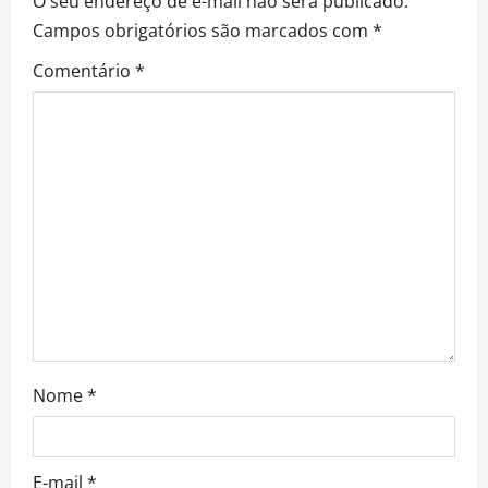
v
O seu endereço de e-mail não será publicado.
Campos obrigatórios são marcados com
*
i
Comentário
*
g
a
t
i
o
n
Nome
*
E-mail
*