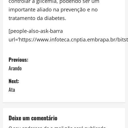
controlar a glicemia, podendo ser um
importante aliado na prevenção e no
tratamento da diabetes.
[people-also-ask-barra
url=’https://www.infoteca.cnptia.embrapa.br/bit
P
Previous:
o
Arando
s
Next:
Ata
t
n
a
Deixe um comentário