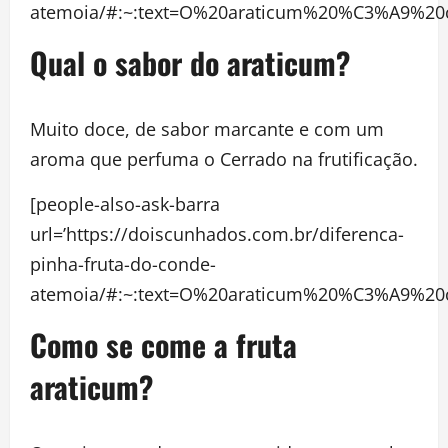
atemoia/#:~:text=O%20araticum%20%C3%A9%20
Qual o sabor do araticum?
Muito doce, de sabor marcante e com um
aroma que perfuma o Cerrado na frutificação.
[people-also-ask-barra
url=’https://doiscunhados.com.br/diferenca-
pinha-fruta-do-conde-
atemoia/#:~:text=O%20araticum%20%C3%A9%20
Como se come a fruta
araticum?